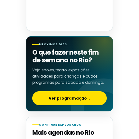
PRÓXIMOS DIAS
O que fazer neste fim
de semana no Rio?
Veja shows, teatro, exposições,
atividades para crianças e outros
programas para sábado e domingo.
Ver programação
→
CONTINUE EXPLORANDO
Mais agendas no Rio