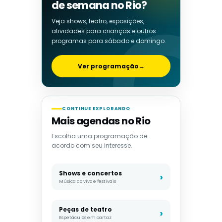
de semana no Rio?
Veja shows, teatro, exposições,
atividades para crianças e outros
programas para sábado e domingo.
Ver programação
→
CONTINUE EXPLORANDO
Mais agendas no Rio
Escolha uma programação de
acordo com seu interesse.
Shows e concertos
Música ao vivo e festivais
Peças de teatro
Espetáculos em cartaz