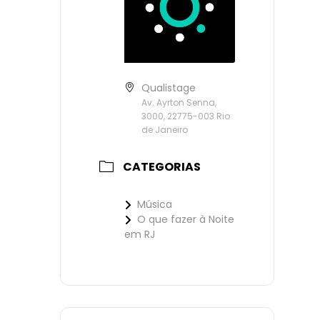
Qualistage
Av. Ayrton Senna,
3000, 22775-003 Rio
de Janeiro
CATEGORIAS
Música
O que fazer à Noite
em RJ