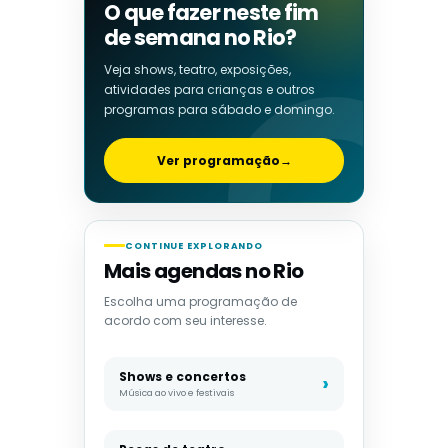
O que fazer neste fim
de semana no Rio?
Veja shows, teatro, exposições,
atividades para crianças e outros
programas para sábado e domingo.
Ver programação
→
CONTINUE EXPLORANDO
Mais agendas no Rio
Escolha uma programação de
acordo com seu interesse.
Shows e concertos
Música ao vivo e festivais