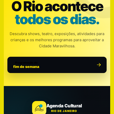
O Rio acontece
todos os dias.
Descubra shows, teatro, exposições, atividades para
crianças e os melhores programas para aproveitar a
Cidade Maravilhosa.
Programação do
fim de semana
Agenda Cultural
RIO DE JANEIRO