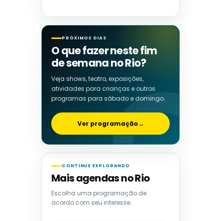
PRÓXIMOS DIAS
O que fazer neste fim
de semana no Rio?
Veja shows, teatro, exposições,
atividades para crianças e outros
programas para sábado e domingo.
Ver programação
→
CONTINUE EXPLORANDO
Mais agendas no Rio
Escolha uma programação de
acordo com seu interesse.