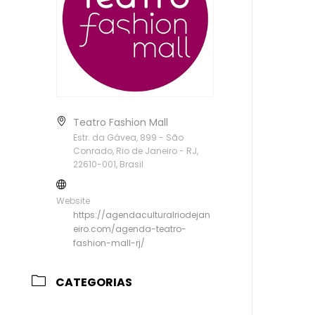
Teatro Fashion Mall
Estr. da Gávea, 899 - São
Conrado, Rio de Janeiro - RJ,
22610-001, Brasil
Website
https://agendaculturalriodejan
eiro.com/agenda-teatro-
fashion-mall-rj/
CATEGORIAS