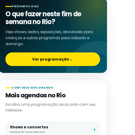
PRÓXIMOS DIAS
O que fazer neste fim de
semana no Rio?
Veja shows, teatro, exposições, atividades para
crianças e outros programas para sábado e
domingo.
Ver programação
→
CONTINUE EXPLORANDO
Mais agendas no Rio
Escolha uma programação de acordo com seu
interesse.
Shows e concertos
Música ao vivo e festivais