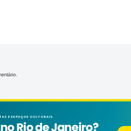
entário.
TAS E ESPAÇOS CULTURAIS
o Rio de Janeiro?