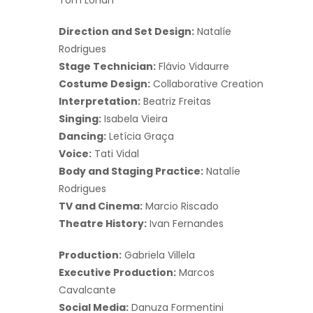
Direction and Set Design:
Natalíe
Rodrigues
Stage Technician:
Flávio Vidaurre
Costume Design:
Collaborative Creation
Interpretation:
Beatriz Freitas
Singing:
Isabela Vieira
Dancing:
Letícia Graça
Voice:
Tati Vidal
Body and Staging Practice:
Natalíe
Rodrigues
TV and Cinema:
Marcio Riscado
Theatre History:
Ivan Fernandes
Production:
Gabriela Villela
Executive Production:
Marcos
Cavalcante
Social Media:
Danuza Formentini