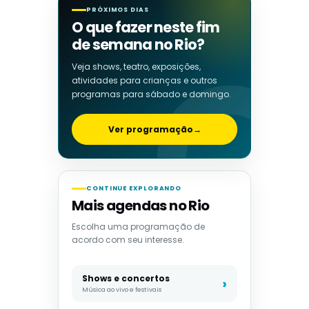
PRÓXIMOS DIAS
O que fazer neste fim
de semana no Rio?
Veja shows, teatro, exposições,
atividades para crianças e outros
programas para sábado e domingo.
Ver programação
→
CONTINUE EXPLORANDO
Mais agendas no Rio
Escolha uma programação de
acordo com seu interesse.
Shows e concertos
Música ao vivo e festivais