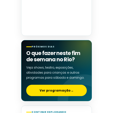
PRÓXIMOS DIAS
O que fazer neste fim
de semana no Rio?
Veja shows, teatro, exposições,
atividades para crianças e outros
programas para sábado e domingo.
Ver programação
→
CONTINUE EXPLORANDO