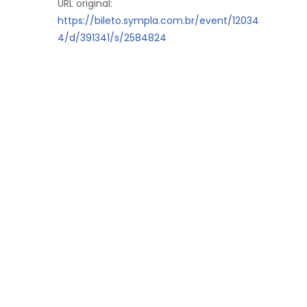
URL original:
https://bileto.sympla.com.br/event/12034
4/d/391341/s/2584824