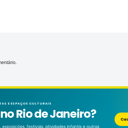
entário.
TAS E ESPAÇOS CULTURAIS
o Rio de Janeiro?
Cad
exposições, festivais, atividades infantis e outras