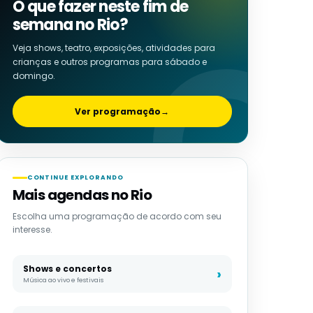
O que fazer neste fim de
semana no Rio?
Veja shows, teatro, exposições, atividades para
crianças e outros programas para sábado e
domingo.
Ver programação
→
CONTINUE EXPLORANDO
Mais agendas no Rio
Escolha uma programação de acordo com seu
interesse.
Shows e concertos
Música ao vivo e festivais