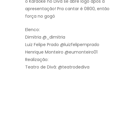
o Karaokê no Divã se abre logo após a
apresentação! Pra cantar é 0800, então
força no gogó
Elenco:
Dimitria @_dimitria
Luiz Felipe Prado @luizfelipemprado
Henrique Monteiro @eumonteiro01
Realização:
Teatro de Divã: @teatrodediva