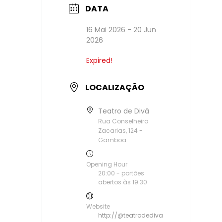
DATA
16 Mai 2026
- 20 Jun
2026
Expired!
LOCALIZAÇÃO
Teatro de Divã
Rua Conselheiro
Zacarias, 124 -
Gamboa
Opening Hour
20:00 - portões
abertos às 19:30
Website
http://@teatrodediva