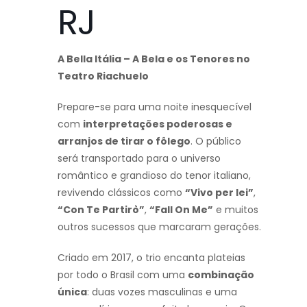
RJ
A Bella Itália – A Bela e os Tenores no
Teatro Riachuelo
Prepare-se para uma noite inesquecível
com
interpretações poderosas e
arranjos de tirar o fôlego
. O público
será transportado para o universo
romântico e grandioso do tenor italiano,
revivendo clássicos como
“Vivo per lei”
,
“Con Te Partirò”
,
“Fall On Me”
e muitos
outros sucessos que marcaram gerações.
Criado em 2017, o trio encanta plateias
por todo o Brasil com uma
combinação
única
: duas vozes masculinas e uma