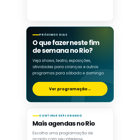
PRÓXIMOS DIAS
O que fazer neste fim
de semana no Rio?
Veja shows, teatro, exposições,
atividades para crianças e outros
programas para sábado e domingo.
Ver programação
→
CONTINUE EXPLORANDO
Mais agendas no Rio
Escolha uma programação de
acordo com seu interesse.