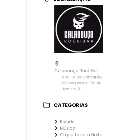
Calabouço Rock Bar
Rua Felipe Camarão,
130 Vila Isabel Rio de
Janeiro, RJ
CATEGORIAS
Balada
Música
O que fazer à Noite