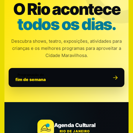
O Rio acontece
todos os dias.
Descubra shows, teatro, exposições, atividades para
crianças e os melhores programas para aproveitar a
Cidade Maravilhosa.
Programação do
fim de semana
Agenda Cultural
RIO DE JANEIRO