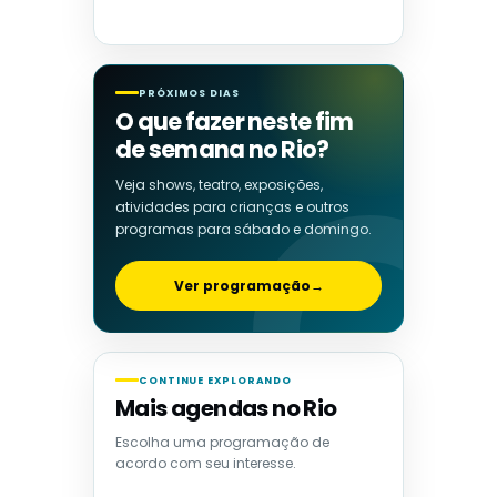
PRÓXIMOS DIAS
O que fazer neste fim
de semana no Rio?
Veja shows, teatro, exposições,
atividades para crianças e outros
programas para sábado e domingo.
Ver programação
→
CONTINUE EXPLORANDO
Mais agendas no Rio
Escolha uma programação de
acordo com seu interesse.