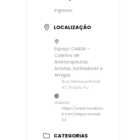
Ingresso
LOCALIZAÇÃO
Espaço CAASA –
Coletivo de
Arteterapeutas,
Artistas, Sonhadores e
Amigos
Rua Henrique Morize,
47, Grajaú-RJ.
Website
https://www.faceboo
k.com/espacocaas
a/
CATEGORIAS