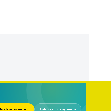
astrar evento
→
Falar com a agenda