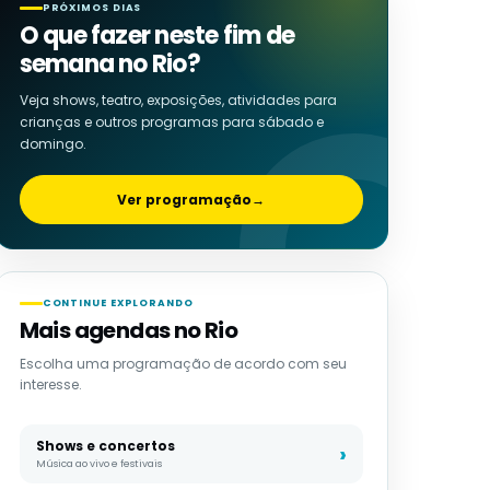
PRÓXIMOS DIAS
O que fazer neste fim de
semana no Rio?
Veja shows, teatro, exposições, atividades para
crianças e outros programas para sábado e
domingo.
Ver programação
→
CONTINUE EXPLORANDO
Mais agendas no Rio
Escolha uma programação de acordo com seu
interesse.
Shows e concertos
Música ao vivo e festivais