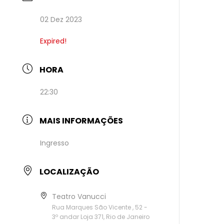
02 Dez 2023
Expired!
HORA
22:30
MAIS INFORMAÇÕES
Ingresso
LOCALIZAÇÃO
Teatro Vanucci
Rua Marques São Vicente , 52 -
3º andar Loja 371, Rio de Janeiro