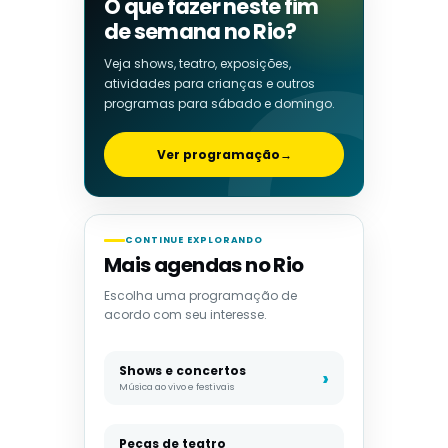
O que fazer neste fim
de semana no Rio?
Veja shows, teatro, exposições,
atividades para crianças e outros
programas para sábado e domingo.
Ver programação
→
CONTINUE EXPLORANDO
Mais agendas no Rio
Escolha uma programação de
acordo com seu interesse.
Shows e concertos
Música ao vivo e festivais
Peças de teatro